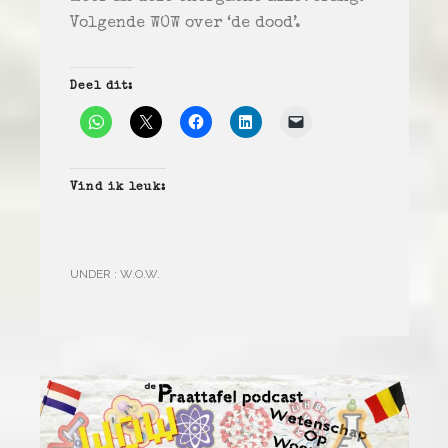
Volgende WOW over ‘de dood’.
Deel dit:
Vind ik leuk:
UNDER :
W.O.W.