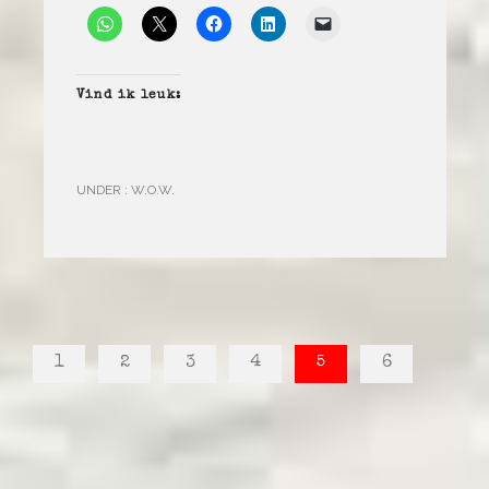
Vind ik leuk:
UNDER :
W.O.W.
1
2
3
4
5
6