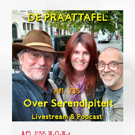
Afl 235 W.O.W.: