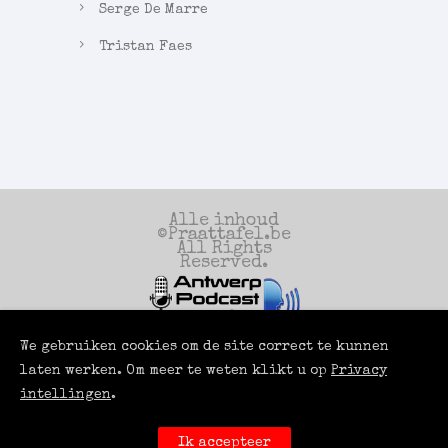
Serge De Marre
Tristan Faes
Alle inhoud
©Praattafel.be
All Rights
Reserved.
We gebruiken cookies om de site correct te kunnen
Een productie
van
laten werken. Om meer te weten klikt u op
Privacy
Antwerp Podcast
Services
intellingen
.
Powered by
LUCI
ROOMS
Ik accepteer