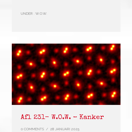
UNDER :
W.O.W.
Afl 231- W.O.W. – Kanker
0 COMMENTS
/
28 JANUARI 2025