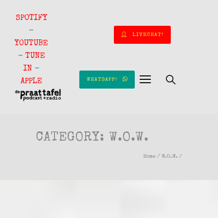
SPOTIFY
-
LIVECHAT!
YOUTUBE
-
TUNE
IN
-
WHATSAPP!
APPLE
CATEGORY: W.O.W.
Home
/
W.O.W.
/