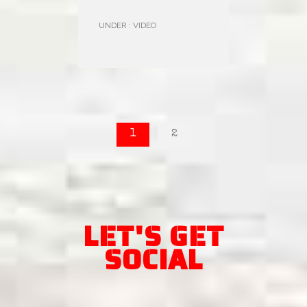
UNDER :
VIDEO
1
2
LET'S GET
SOCIAL