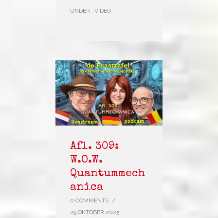
UNDER :
VIDEO
Afl. 309:
W.O.W.
Quantummech
anica
0 COMMENTS
/
29 OKTOBER 2025