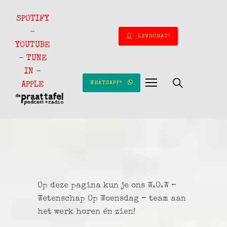
SPOTIFY
-
LIVECHAT!
YOUTUBE
-
TUNE
IN
-
WHATSAPP!
APPLE
Op deze pagina kun je ons W.O.W –
Wetenschap Op Woensdag – team aan
het werk horen én zien!