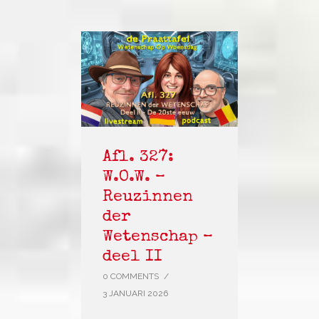
Afl. 327:
W.O.W. –
Reuzinnen
der
Wetenschap –
deel II
0 COMMENTS
/
3 JANUARI 2026