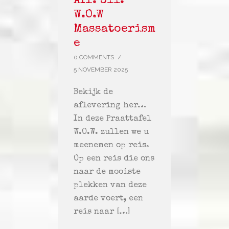
Afl. 311:
W.O.W
Massatoerism
e
0 COMMENTS
/
5 NOVEMBER 2025
Bekijk de
aflevering her…
In deze Praattafel
W.O.W. zullen we u
meenemen op reis.
Op een reis die ons
naar de mooiste
plekken van deze
aarde voert, een
reis naar […]