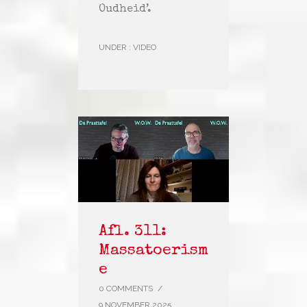
Oudheid’.
UNDER :
VIDEO
Afl. 311:
Massatoerism
e
0 COMMENTS
/
9 NOVEMBER 2025