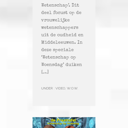
Wetenschap’. Dit
deel focust op de
vrouwelijke
wetenschappers
uit de oudheid en
Middeleeuwen. In
deze speciale
‘Wetenschap op
Woensdag’ duiken
[…]
UNDER :
VIDEO
,
W.O.W.