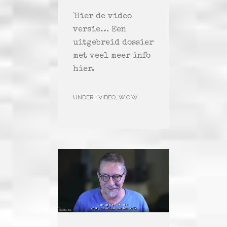
`Hier de video
versie… Een
uitgebreid dossier
met veel meer info
hier.
UNDER :
VIDEO
,
W.O.W.