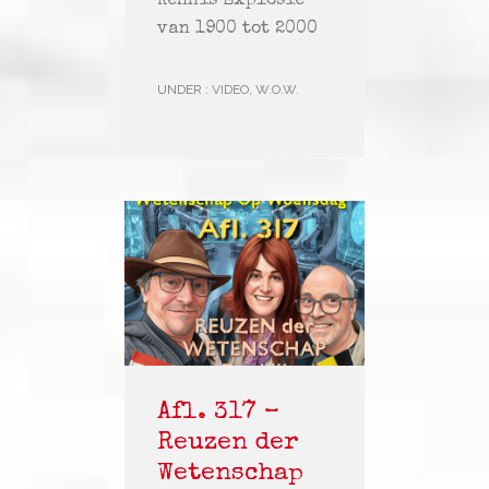
Kennis Explosie’
van 1900 tot 2000
UNDER :
VIDEO
,
W.O.W.
Afl. 317 –
Reuzen der
Wetenschap