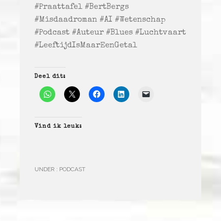
#Praattafel #BertBergs
#Misdaadroman #AI #Wetenschap
#Podcast #Auteur #Blues #Luchtvaart
#LeeftijdIsMaarEenGetal
Deel dit:
Vind ik leuk:
UNDER :
PODCAST