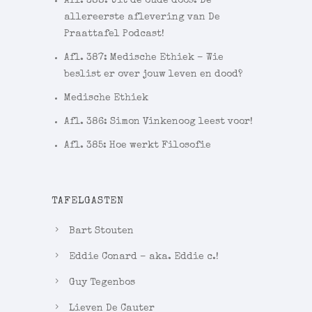
Afl. 388: Uit de oude doos: De
allereerste aflevering van De
Praattafel Podcast!
Afl. 387: Medische Ethiek – Wie
beslist er over jouw leven en dood?
Medische Ethiek
Afl. 386: Simon Vinkenoog leest voor!
Afl. 385: Hoe werkt Filosofie
TAFELGASTEN
Bart Stouten
Eddie Conard – aka. Eddie c.!
Guy Tegenbos
Lieven De Cauter