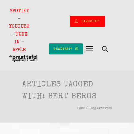
SPOTIFY
-
LIVECHAT!
YOUTUBE
-
TUNE
IN
-
WHATSAPP!
APPLE
ARTICLES TAGGED
WITH: BERT BERGS
Home
/ Blog Archives