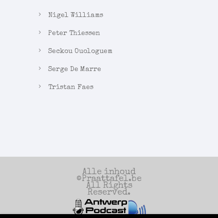
Nigel Williams
Peter Thiessen
Seckou Ouologuem
Serge De Marre
Tristan Faes
Alle inhoud
©Praattafel.be
All Rights
Reserved.