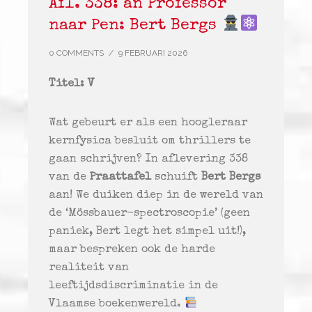
Afl. 338: an Professor
naar Pen: Bert Bergs
0 COMMENTS
/
9 FEBRUARI 2026
Titel: V
Wat gebeurt er als een hoogleraar
kernfysica besluit om thrillers te
gaan schrijven? In aflevering 338
van de
Praattafel
schuift
Bert Bergs
aan! We duiken diep in de wereld van
de ‘Mössbauer-spectroscopie’ (geen
paniek, Bert legt het simpel uit!),
maar bespreken ook de harde
realiteit van
leeftijdsdiscriminatie in de
Vlaamse boekenwereld.