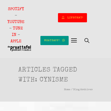
SPOTIFY
-
LIVECHAT!
YOUTUBE
-
TUNE
IN
-
WHATSAPP!
APPLE
ARTICLES TAGGED
WITH: CYNISME
Home
/ Blog Archives