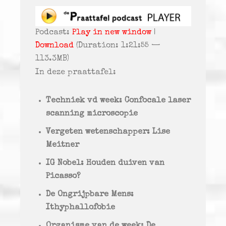
Podcast:
Play in new window
|
Download
(Duration: 1:21:55 —
113.3MB)
In deze praattafel:
Techniek vd week: Confocale laser
scanning microscopie
Vergeten wetenschapper: Lise
Meitner
IG Nobel: Houden duiven van
Picasso?
De Ongrijpbare Mens:
Ithyphallofobie
Organisme van de week: De