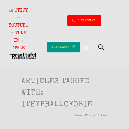
SPOTIFY
-
LIVECHAT!
YOUTUBE
-
TUNE
IN
-
WHATSAPP!
APPLE
ARTICLES TAGGED
WITH:
ITHYPHALLOFOBIE
Home
/ Blog Archives