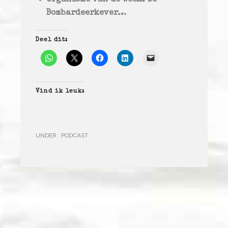
Bombardeerkever…
Deel dit:
Vind ik leuk:
UNDER :
PODCAST