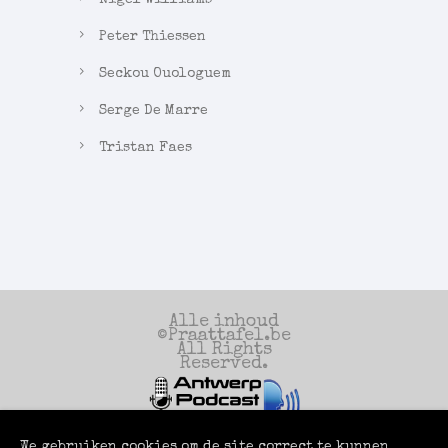
Peter Thiessen
Seckou Ouologuem
Serge De Marre
Tristan Faes
Alle inhoud
©Praattafel.be
All Rights
Reserved.
We gebruiken cookies om de site correct te kunnen