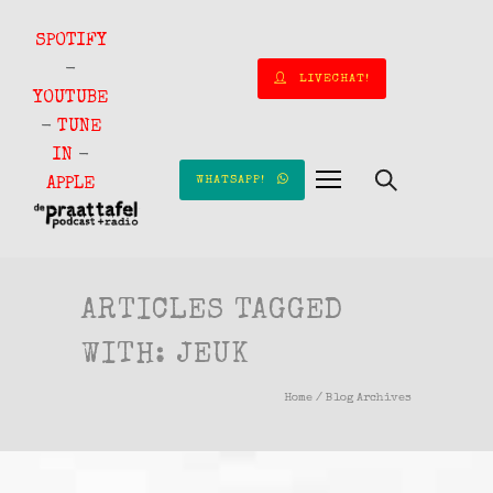
SPOTIFY
-
LIVECHAT!
YOUTUBE
-
TUNE
IN
-
WHATSAPP!
APPLE
ARTICLES TAGGED
WITH: JEUK
Home
/ Blog Archives