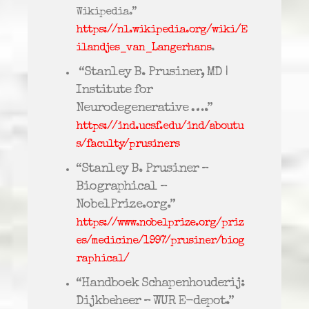
Wikipedia.”
https://nl.wikipedia.org/wiki/E
ilandjes_van_Langerhans
.
“Stanley B. Prusiner, MD |
Institute for
Neurodegenerative ….”
https://ind.ucsf.edu/ind/aboutu
s/faculty/prusiners
“Stanley B. Prusiner –
Biographical –
NobelPrize.org.”
https://www.nobelprize.org/priz
es/medicine/1997/prusiner/biog
raphical/
“Handboek Schapenhouderij:
Dijkbeheer – WUR E-depot.”