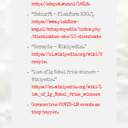
.
http://edepot.wur.nl/15618
“Schurft – Platform KSG.”,
https://www.platform-
ksg.nl/schapenpedia/index.php
/dierziekten-abc/10-dierziekte
“Scrapie – Wikipedia.”
https://nl.wikipedia.org/wiki/S
.
crapie
“List of Ig Nobel Prize winners –
Wikipedia.”
https://en.wikipedia.org/wiki/L
ist_of_Ig_Nobel_Prize_winners
Coronavirus (COVID-19) events as
they happen.