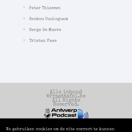
Peter Thiessen
Seckou Ouologuem
Serge De Marre
Tristan Faes
Alle inhoud
©Praattafel.be
All Rights
Reserved.
We gebruiken cookies om de site correct te kunnen
Een productie