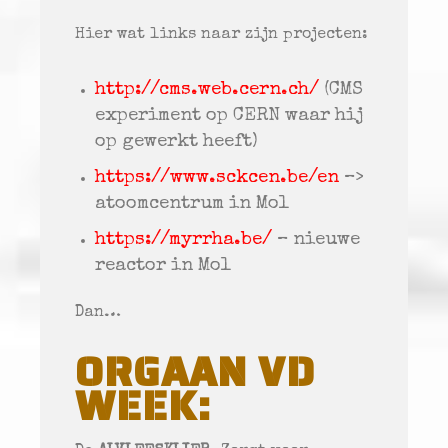
Hier wat links naar zijn projecten:
http://cms.web.cern.ch/
(CMS
experiment op CERN waar hij
op gewerkt heeft)
https://www.sckcen.be/en
–>
atoomcentrum in Mol
https://myrrha.be/
– nieuwe
reactor in Mol
Dan…
ORGAAN VD
WEEK: