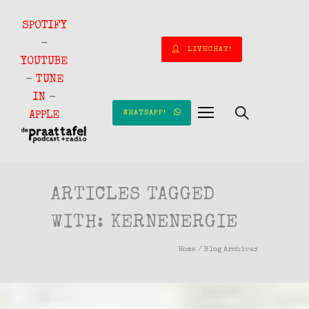
SPOTIFY
-
LIVECHAT!
YOUTUBE
-
TUNE
IN
-
WHATSAPP!
APPLE
ARTICLES TAGGED
WITH: KERNENERGIE
Home
/ Blog Archives