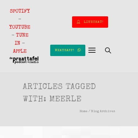
SPOTIFY
-
LIVECHAT!
YOUTUBE
-
TUNE
IN
-
WHATSAPP!
APPLE
ARTICLES TAGGED
WITH: MEERLE
Home
/ Blog Archives