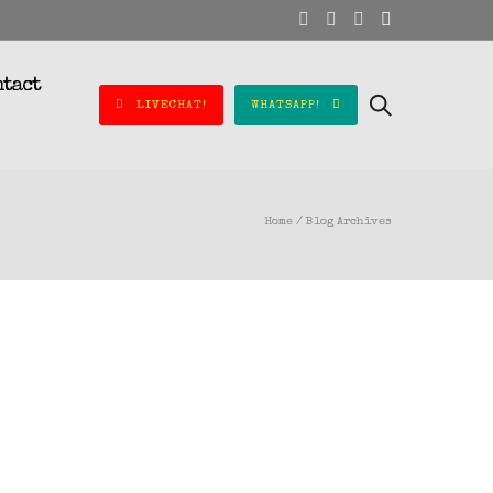
ntact
LIVECHAT!
WHATSAPP!
Home
/ Blog Archives