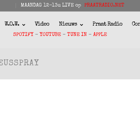
MAANDAG 12-13u LIVE op
PRAATRADIO.NET
W.O.W.
Video
Nieuws
Praat Radio
Co
SPOTIFY
-
YOUTUBE
-
TUNE IN
-
APPLE
NEUSSPRAY