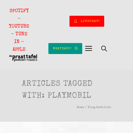
SPOTIFY
-
LIVECHAT!
YOUTUBE
-
TUNE
IN
-
WHATSAPP!
APPLE
ARTICLES TAGGED
WITH: PLAYMOBIL
Home
/ Blog Archives