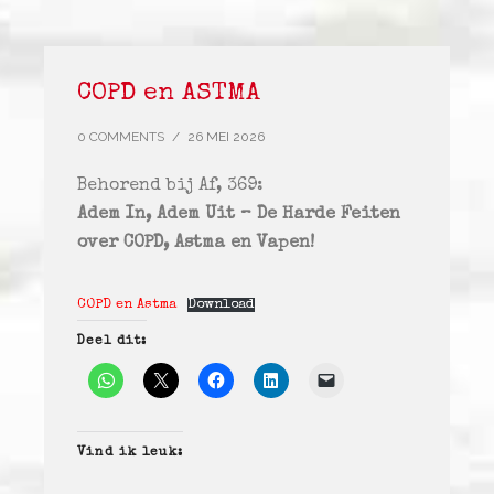
COPD en ASTMA
0 COMMENTS
/
26 MEI 2026
Behorend bij Af, 369:
Adem In, Adem Uit – De Harde Feiten
over COPD, Astma en Vapen!
COPD en Astma
Download
Deel dit:
Vind ik leuk: