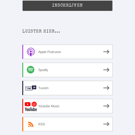
LUISTER HIER...
Apple Podcasts
Spotify
TuneIn
Youtube Music
RSS