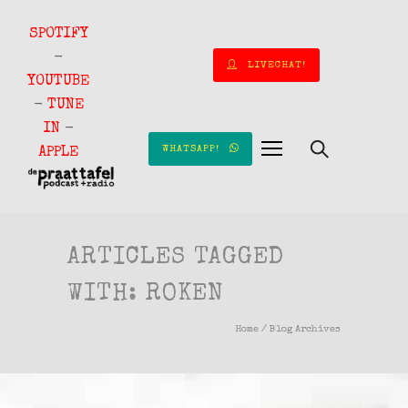
SPOTIFY
-
LIVECHAT!
YOUTUBE
-
TUNE
IN
-
WHATSAPP!
APPLE
ARTICLES TAGGED
WITH: ROKEN
Home
/ Blog Archives