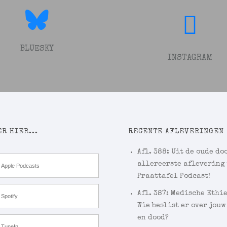
BLUESKY
INSTAGRAM
R HIER...
RECENTE AFLEVERINGEN
Afl. 388: Uit de oude doo
allereerste aflevering
Apple Podcasts
Praattafel Podcast!
Afl. 387: Medische Ethi
Spotify
Wie beslist er over jouw
en dood?
TuneIn