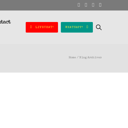
ntact
LIVECHAT!
WHATSAPP!
Home
/ Blog Archives