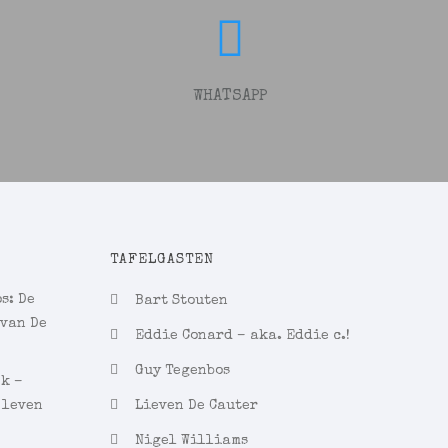
WHATSAPP
TAFELGASTEN
s: De
Bart Stouten
 van De
Eddie Conard – aka. Eddie c.!
Guy Tegenbos
ek –
 leven
Lieven De Cauter
Nigel Williams