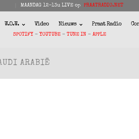
MAANDAG 12-13u LIVE op
PRAATRADIO.NET
W.O.W.
Video
Nieuws
Praat Radio
Co
SPOTIFY
-
YOUTUBE
-
TUNE IN
-
APPLE
AUDI ARABIË