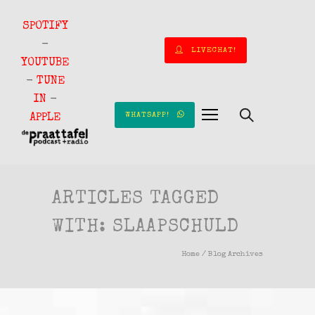
SPOTIFY
-
LIVECHAT!
YOUTUBE
-
TUNE
IN
-
WHATSAPP!
APPLE
ARTICLES TAGGED
WITH: SLAAPSCHULD
Home
/ Blog Archives