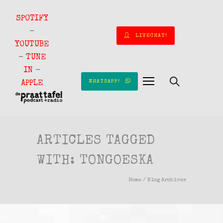
SPOTIFY
-
LIVECHAT!
YOUTUBE
-
TUNE
IN
-
WHATSAPP!
APPLE
ARTICLES TAGGED
WITH: TONGOESKA
Home
/ Blog Archives