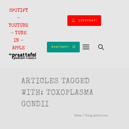
SPOTIFY
-
LIVECHAT!
YOUTUBE
-
TUNE
IN
-
WHATSAPP!
APPLE
ARTICLES TAGGED
WITH: TOXOPLASMA
GONDII
Home
/ Blog Archives