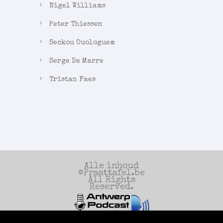
Nigel Williams
Peter Thiessen
Seckou Ouologuem
Serge De Marre
Tristan Faes
Alle inhoud
©Praattafel.be
All Rights
Reserved.