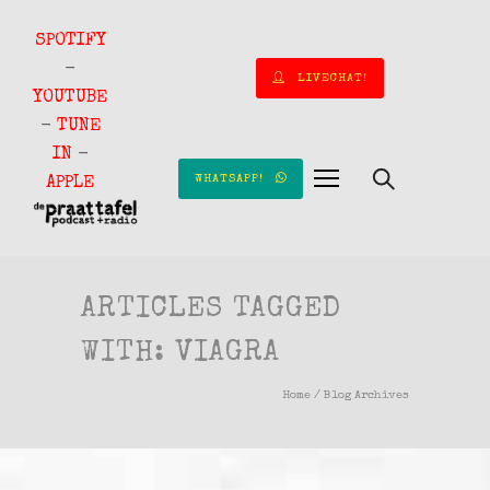
SPOTIFY
-
LIVECHAT!
YOUTUBE
-
TUNE
IN
-
WHATSAPP!
APPLE
ARTICLES TAGGED
WITH: VIAGRA
Home
/ Blog Archives