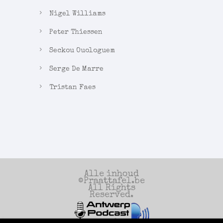
Nigel Williams
Peter Thiessen
Seckou Ouologuem
Serge De Marre
Tristan Faes
Alle inhoud
©Praattafel.be
All Rights
Reserved.