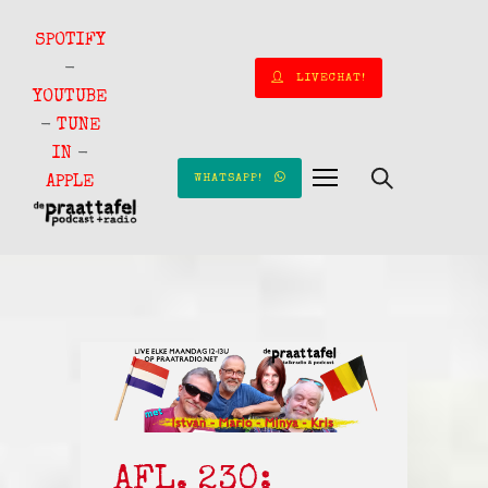
SPOTIFY
-
LIVECHAT!
YOUTUBE
-
TUNE
IN
-
WHATSAPP!
APPLE
AFL. 230: