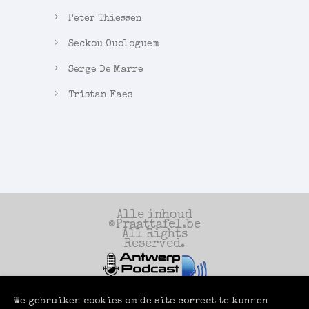
Peter Thiessen
Seckou Ouologuem
Serge De Marre
Tristan Faes
Alle inhoud
©Praattafel.be
All Rights
Reserved.
We gebruiken cookies om de site correct te kunnen
Een productie