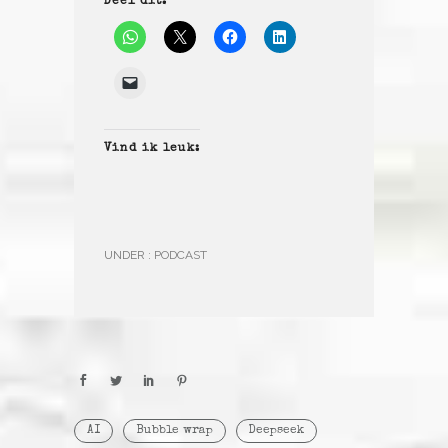
Deel dit:
Vind ik leuk:
UNDER :
PODCAST
AI
Bubble wrap
Deepseek