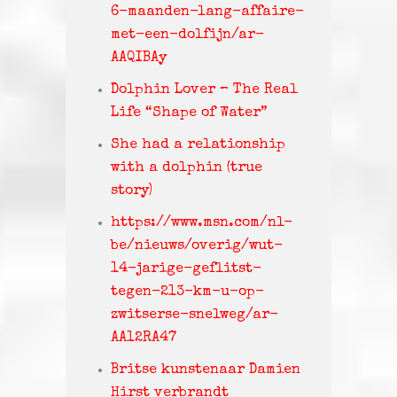
6-maanden-lang-affaire-
met-een-dolfijn/ar-
AAQIBAy
Dolphin Lover – The Real
Life “Shape of Water”
She had a relationship
with a dolphin (true
story)
https://www.msn.com/nl-
be/nieuws/overig/wut-
14-jarige-geflitst-
tegen-213-km-u-op-
zwitserse-snelweg/ar-
AA12RA47
Britse kunstenaar Damien
Hirst verbrandt