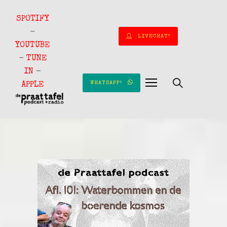
SPOTIFY
-
LIVECHAT!
YOUTUBE
-
TUNE
IN
-
WHATSAPP!
APPLE