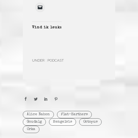
Vind ik leuk:
UNDER :
PODCAST
Alice Nahon
Flat-Earthers
Goudalg
Hengelvis
Octopus
Orka