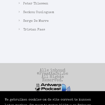
Peter Thiessen
Seckou Ouologuem
Serge De Marre
Tristan Faes
Alle inhoud
©Praattafel.be
All Rights
Reserved.
We gebruiken cookies om de site correct te kunnen
Een productie
van