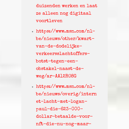
duizenden werken en laat
ze alleen nog digitaal
voortleven
https://www.msn.com/nl-
be/nieuws/other/kwart-
van-de-dodelijke-
verkeersslachtoffers-
botst-tegen-een-
obstakel-naast-de-
weg/ar-AA12RO8G
https://www.msn.com/nl-
be/nieuws/overig/intern
et-lacht-met-logan-
paul-die-623-000-
dollar-betaalde-voor-
nft-die-nu-nog-maar-