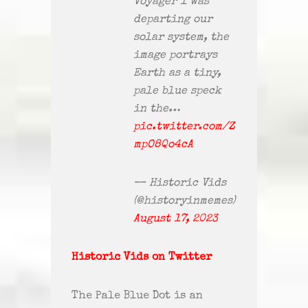
Voyager 1 was
departing our
solar system, the
image portrays
Earth as a tiny,
pale blue speck
in the…
pic.twitter.com/Z
mpO8Qo4cA
— Historic Vids
(@historyinmemes)
August 17, 2023
Historic Vids on Twitter
The Pale Blue Dot is an