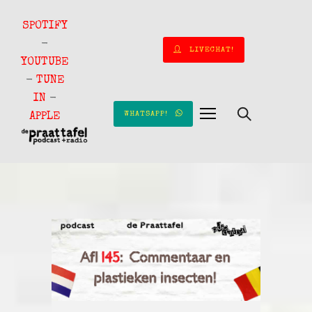
SPOTIFY
-
LIVECHAT!
YOUTUBE
-
TUNE
IN
-
WHATSAPP!
APPLE