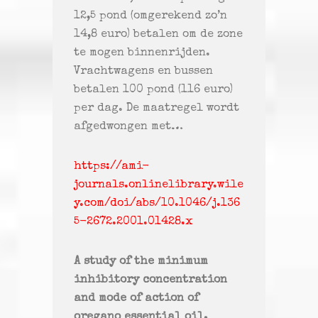
12,5 pond (omgerekend zo’n
14,8 euro) betalen om de zone
te mogen binnenrijden.
Vrachtwagens en bussen
betalen 100 pond (116 euro)
per dag. De maatregel wordt
afgedwongen met…
https://ami-
journals.onlinelibrary.wile
y.com/doi/abs/10.1046/j.136
5-2672.2001.01428.x
A study of the minimum
inhibitory concentration
and mode of action of
oregano essential oil,