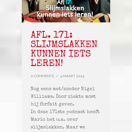
AFL. 171:
SLIJMSLAKKEN
KUNNEN IETS
LEREN!
0 COMMENTS
/
4 MAART 2024
Nog eens met/zonder Nigel
Williams. Door ziekte most
hij forfait geven.
In deze 171ste podcast heeft
Mario het o.a. over
slijmslakken. Maar we