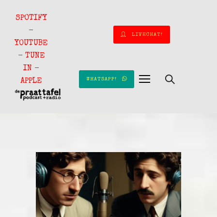
SPOTIFY
-
LIVECHAT!
YOUTUBE
-
TUNE
IN
-
WHATSAPP!
APPLE