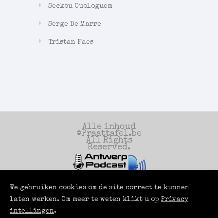
Seckou Ouologuem
Serge De Marre
Tristan Faes
Alle inhoud
©Praattafel.be
All Rights
Reserved.
We gebruiken cookies om de site correct te kunnen
Een productie
van
laten werken. Om meer te weten klikt u op
Privacy
Antwerp Podcast
Services
intellingen
.
Powered by
LUCI