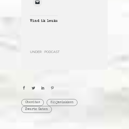
Vind ik leuk:
UNDER :
PODCAST
Obesitas
Slijmslakken
Zwarte Gaten