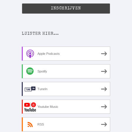
LUISTER HIER...
Apple Podcasts
Spotify
TuneIn
Youtube Music
RSS