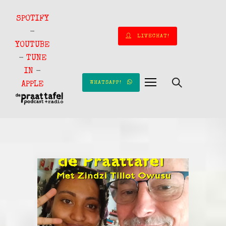
SPOTIFY
-
LIVECHAT!
YOUTUBE
-
TUNE
IN
-
WHATSAPP!
APPLE