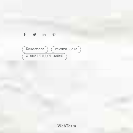
Kokosnoot
Pekdruppels
ZINDZI TILLOT OWUSU
WebTeam