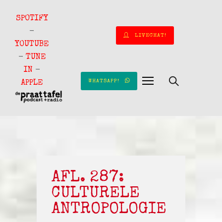
SPOTIFY
-
LIVECHAT!
YOUTUBE
-
TUNE
IN
-
WHATSAPP!
APPLE
AFL. 287:
CULTURELE
ANTROPOLOGIE