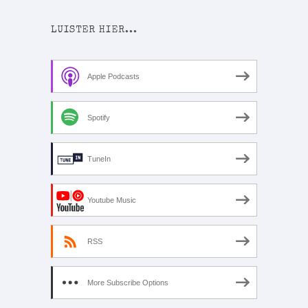
LUISTER HIER...
Apple Podcasts
Spotify
TuneIn
Youtube Music
RSS
More Subscribe Options