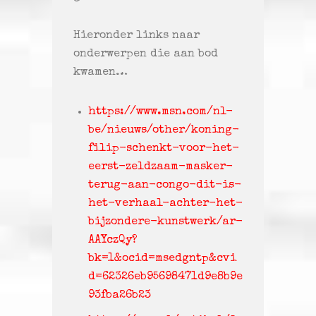
Hieronder links naar
onderwerpen die aan bod
kwamen…
https://www.msn.com/nl-
be/nieuws/other/koning-
filip-schenkt-voor-het-
eerst-zeldzaam-masker-
terug-aan-congo-dit-is-
het-verhaal-achter-het-
bijzondere-kunstwerk/ar-
AAYczQy?
bk=1&ocid=msedgntp&cvi
d=62326eb95698471d9e8b9e
93fba26b23