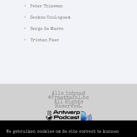
Peter Thiessen
Seckou Ouologuem
Serge De Marre
Tristan Faes
Alle inhoud
©Praattafel.be
All Rights
Reserved.
We gebruiken cookies om de site correct te kunnen
Een productie
van