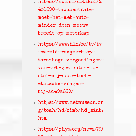
https://nos.nl/artikel/2
431890-taxicentrale-
moet-het-met-auto-
minder-doen-meeuw-
broedt-op-motorkap
https://www.hln.be/tv/tv
-wereld-reageert-op-
torenhoge-vergoedingen-
van-vrt-gezichten-ik-
stel-mij-daar-toch-
ethische-vragen-
bij~ad49a669/
https://www.metmuseum.or
g/toah/hd/zimb/hd_zimb.
htm
https://phys.org/news/20