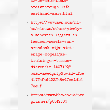
22-06-scientists-
breakthrough-life-
earthand-mars.html
https://www.msn.com/nl-
be/nieuws/other/pizzly-
s-scheiten-lijgers-en-
teeuwen-zezels-van-
arendonk-zijn-niet-
enige-mogelijke-
kruisingen-tussen-
dieren/ar-AAXYlPQ?
ocid=msedgntp&cvid=dfce
4175bfad4223b8b47ea2d1d
7ee2f
https://www.bbc.co.uk/pro
grammes/p0bfzt00