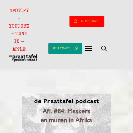
SPOTIFY
-
LIVECHAT!
YOUTUBE
-
TUNE
IN
-
WHATSAPP!
APPLE