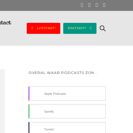
ntact
LIVECHAT!
WHATSAPP!
OVERAL WAAR PODCASTS ZIJN...
Apple Podcasts
Spotify
TuneIn