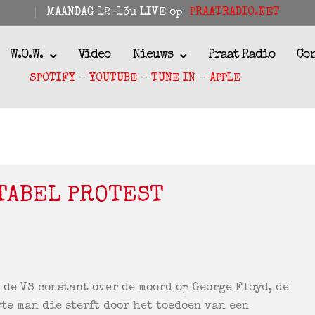
MAANDAG 12-13u LIVE op
PRAATRADIO.NET
W.O.W.
Video
Nieuws
Praat Radio
Co
SPOTIFY
-
YOUTUBE
-
TUNE IN
-
APPLE
TABEL PROTEST
 de VS constant over de moord op George Floyd, de
te man die sterft door het toedoen van een