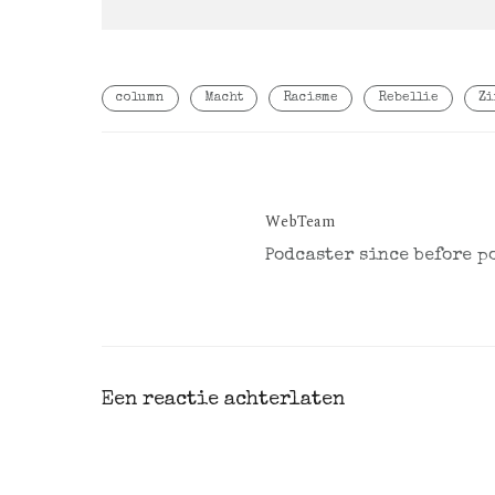
column
Macht
Racisme
Rebellie
Zi
WebTeam
Podcaster since before p
Een reactie achterlaten