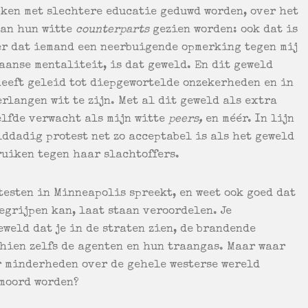
ken met slechtere educatie geduwd worden, over het
dan hun witte
counterparts
gezien worden: ook dat is
eer dat iemand een neerbuigende opmerking tegen mij
aanse mentaliteit, is dat geweld. En dit geweld
heeft geleid tot diepgewortelde onzekerheden en in
erlangen wit te zijn. Met al dit geweld als extra
elfde verwacht als mijn witte
peers,
en méér. In lijn
lddadig protest net zo acceptabel is als het geweld
ruiken tegen haar slachtoffers.
otesten in Minneapolis spreekt, en weet ook goed dat
begrijpen kan, laat staan veroordelen. Je
eweld dat je in de straten zien, de brandende
chien zelfs de agenten en hun traangas. Maar waar
 minderheden over de gehele westerse wereld
rmoord worden?