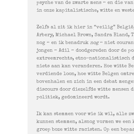
psyche van de zwarte mens – en die va
in onze kapitalistische, witte en west
Zelfs al zit ik hier in “veilig” Belgi
Arbery, Michael Brown, Sandra Bland, T
nog – en ik benadruk
nog
– niet courant
jongen – Adil – doodgereden door de po
extreemrechts, etno-nationalistisch d
niets aan kan veranderen. Hoe witte Be
verdiende loon, hoe witte Belgen omtr
bovenhalen en zich in een debat menge
discours door diezelfde witte mensen 
politiek, gedomineerd wordt.
Ik kan stemmen voor wie ik wil, alle z
kunnen stemmen, alsnog vormen we een 
groep boze witte racisten. Op een bepa