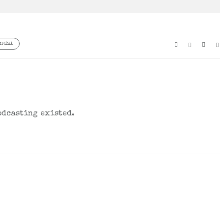
ndzi
odcasting existed.