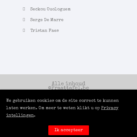
Seckou Ouologuem
Serge De Marre
Tristan Faes
Alle inhoud
©Praattafel.be
All Rights
Reserved.
We gebruiken cookies om de site correct te kunnen
laten werken. Om meer te weten klikt u op
Privacy
Een productie
van
intellingen
.
Antwerp Podcast
Services
Powered by
LUCI
Ik accepteer
ROOMS