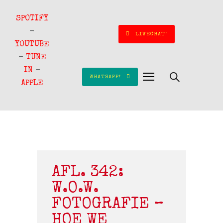
SPOTIFY
-
LIVECHAT!
YOUTUBE
-
TUNE
IN
-
WHATSAPP!
APPLE
AFL. 342:
W.O.W.
FOTOGRAFIE –
HOE WE