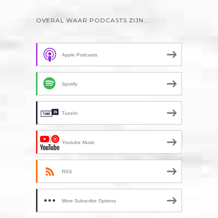
OVERAL WAAR PODCASTS ZIJN...
Apple Podcasts
Spotify
TuneIn
Youtube Music
RSS
More Subscribe Options