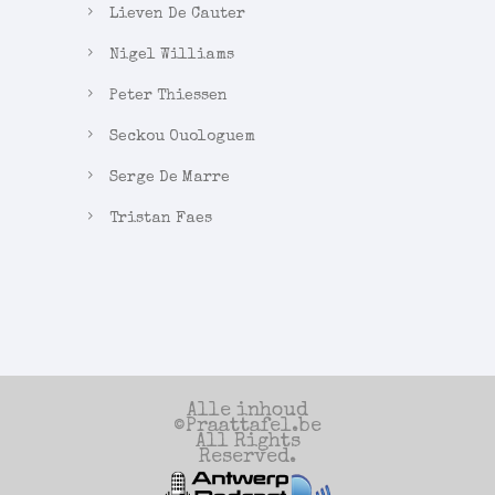
Lieven De Cauter
Nigel Williams
Peter Thiessen
Seckou Ouologuem
Serge De Marre
Tristan Faes
Alle inhoud
©Praattafel.be
All Rights
Reserved.