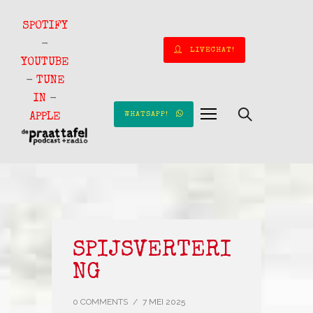
SPOTIFY
-
LIVECHAT!
YOUTUBE
-
TUNE
IN
-
WHATSAPP!
APPLE
SPIJSVERTERI
NG
0 COMMENTS
/
7 MEI 2025