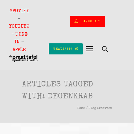
SPOTIFY
-
LIVECHAT!
YOUTUBE
-
TUNE
IN
-
WHATSAPP!
APPLE
ARTICLES TAGGED
WITH: DEGENKRAB
Home
/ Blog Archives