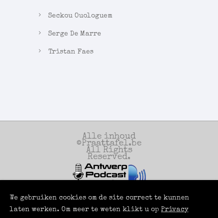
Seckou Ouologuem
Serge De Marre
Tristan Faes
Alle inhoud
©Praattafel.be
All Rights
Reserved.
We gebruiken cookies om de site correct te kunnen
Een productie
van
laten werken. Om meer te weten klikt u op
Privacy
Antwerp Podcast