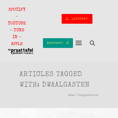
SPOTIFY
-
LIVECHAT!
YOUTUBE
-
TUNE
IN
-
WHATSAPP!
APPLE
ARTICLES TAGGED
WITH: DWAALGASTEN
Home
/ Blog Archives