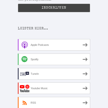
LUISTER HIER...
Apple Podcasts
Spotify
TuneIn
Youtube Music
RSS