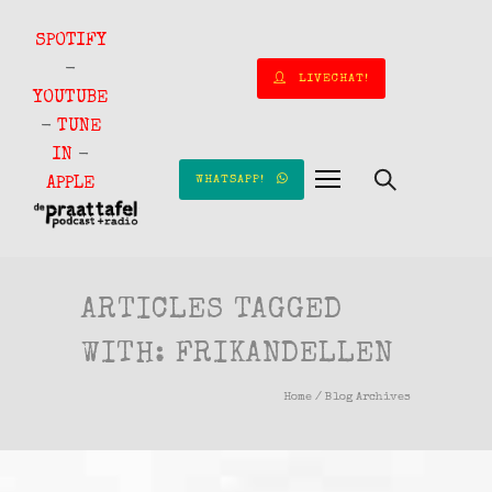
SPOTIFY
-
LIVECHAT!
YOUTUBE
-
TUNE
IN
-
WHATSAPP!
APPLE
ARTICLES TAGGED
WITH: FRIKANDELLEN
Home
/ Blog Archives