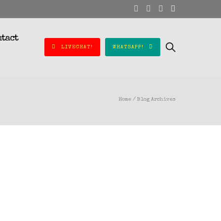
ntact
LIVECHAT!
WHATSAPP!
Home
/ Blog Archives