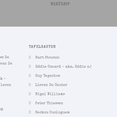
WHATSAPP
TAFELGASTEN
s: De
Bart Stouten
 van De
Eddie Conard – aka. Eddie c.!
Guy Tegenbos
ek –
 leven
Lieven De Cauter
Nigel Williams
Peter Thiessen
og
Seckou Ouologuem