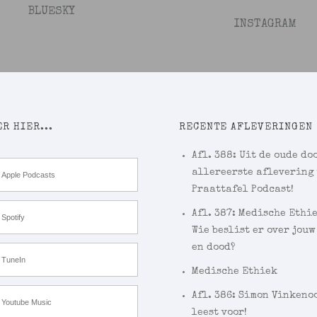
BLUESKY
INSTAGRAM
R HIER...
RECENTE AFLEVERINGEN
Afl. 388: Uit de oude doo
allereerste aflevering
Apple Podcasts
Praattafel Podcast!
Afl. 387: Medische Ethi
Spotify
Wie beslist er over jouw
en dood?
TuneIn
Medische Ethiek
Afl. 386: Simon Vinkeno
Youtube Music
leest voor!