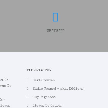
WHATSAPP
TAFELGASTEN
s: De
Bart Stouten
 van De
Eddie Conard – aka. Eddie c.!
Guy Tegenbos
ek –
 leven
Lieven De Cauter