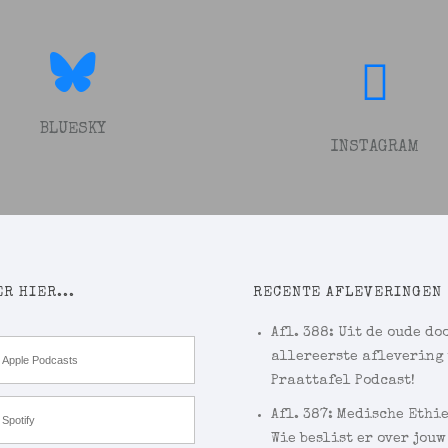
BLUESKY
INSTAGRAM
R HIER...
RECENTE AFLEVERINGEN
Afl. 388: Uit de oude doo
allereerste aflevering
Apple Podcasts
Praattafel Podcast!
Afl. 387: Medische Ethi
Spotify
Wie beslist er over jouw