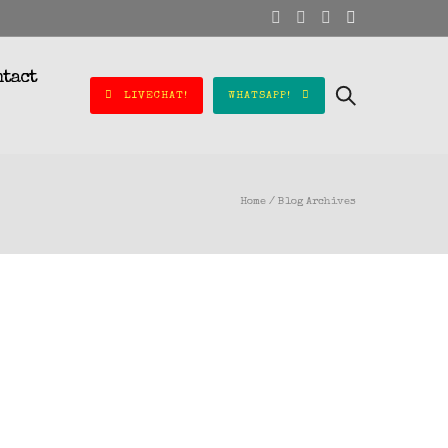
ntact
LIVECHAT!
WHATSAPP!
Home
/ Blog Archives