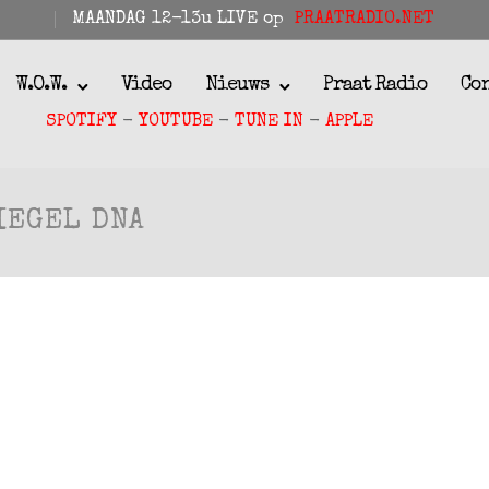
MAANDAG 12-13u LIVE op
PRAATRADIO.NET
W.O.W.
Video
Nieuws
Praat Radio
Co
SPOTIFY
-
YOUTUBE
-
TUNE IN
-
APPLE
IEGEL DNA