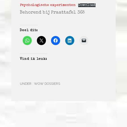
Psychologische experimenten
Download
Behorend bij Praattafel 365
Deel dit:
Vind ik leuk:
UNDER :
WOW DOSSIERS