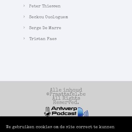
Peter Thiessen
Seckou Ouologuem
Serge De Marre
Tristan Faes
Alle inhoud
©Praattafel.be
All Rights
Reserved.
We gebruiken cookies om de site correct te kunnen
Een productie