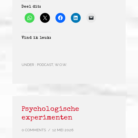
Deel dit:
Vind ik leuk:
UNDER :
PODCAST
,
W.O.W.
Psychologische
experimenten
0 COMMENTS
/
12 MEI 2026