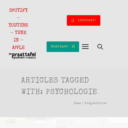
SPOTIFY
-
LIVECHAT!
YOUTUBE
-
TUNE
IN
-
WHATSAPP!
APPLE
ARTICLES TAGGED
WITH: PSYCHOLOGIE
Home
/ Blog Archives