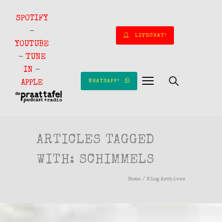
SPOTIFY
-
LIVECHAT!
YOUTUBE
-
TUNE
IN
-
WHATSAPP!
APPLE
ARTICLES TAGGED
WITH: SCHIMMELS
Home
/ Blog Archives