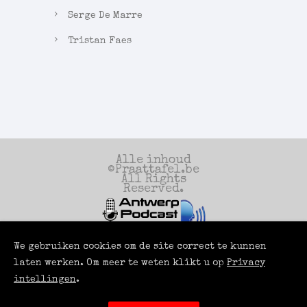
Serge De Marre
Tristan Faes
Alle inhoud
©Praattafel.be
All Rights
Reserved.
We gebruiken cookies om de site correct te kunnen
Een productie
van
laten werken. Om meer te weten klikt u op
Privacy
Antwerp Podcast
Services
intellingen
.
Powered by
LUCI
ROOMS