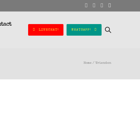
ntact
LIVECHAT!
WHATSAPP!
Home
/
Vrienden