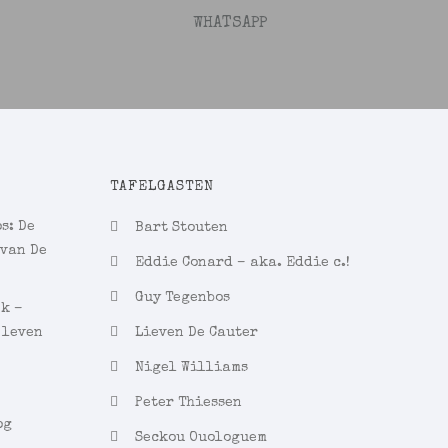
WHATSAPP
TAFELGASTEN
s: De
Bart Stouten
 van De
Eddie Conard – aka. Eddie c.!
Guy Tegenbos
ek –
 leven
Lieven De Cauter
Nigel Williams
Peter Thiessen
og
Seckou Ouologuem