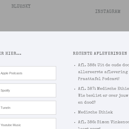
BLUESKY
INSTAGRAM
R HIER...
RECENTE AFLEVERINGEN
Afl. 388: Uit de oude doo
allereerste aflevering
Apple Podcasts
Praattafel Podcast!
Afl. 387: Medische Ethi
Spotify
Wie beslist er over jouw
en dood?
TuneIn
Medische Ethiek
Afl. 386: Simon Vinkeno
Youtube Music