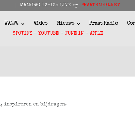
MAANDAG 12-13u LIVE op
PRAATRADIO.NET
W.O.W.
Video
Nieuws
Praat Radio
Co
SPOTIFY
-
YOUTUBE
-
TUNE IN
-
APPLE
n, inspireren en bijdragen.