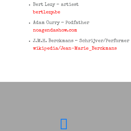
Bert Lezy – artiest
bertlezy.be
Adam Curry – Podfather
noagendashow.com
J.M.H. Berckmans – Schrijver/Performer
wikipedia/Jean-Marie_Berckmans