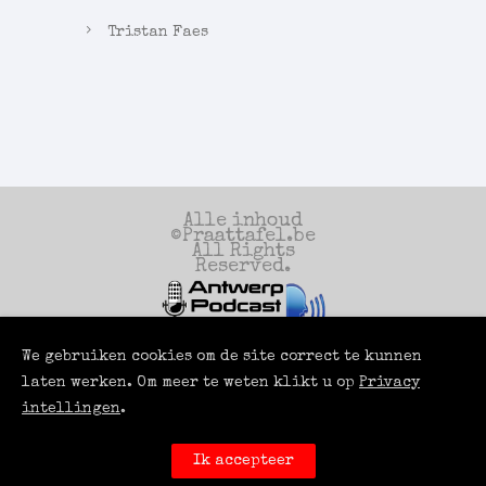
Tristan Faes
Alle inhoud
©Praattafel.be
All Rights
Reserved.
We gebruiken cookies om de site correct te kunnen
Een productie
van
laten werken. Om meer te weten klikt u op
Privacy
Antwerp Podcast
Services
intellingen
.
Powered by
LUCI
ROOMS
Ik accepteer