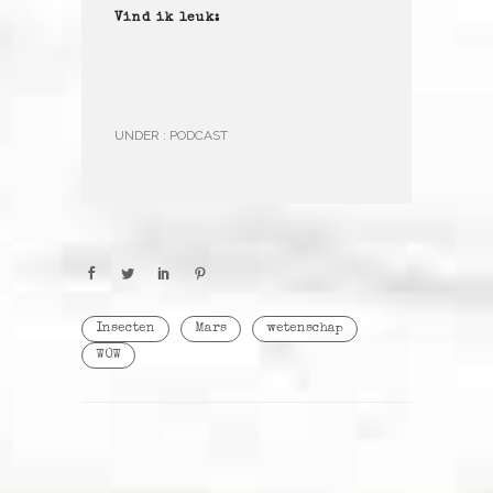
Vind ik leuk:
UNDER :
PODCAST
Insecten
Mars
wetenschap
WOW