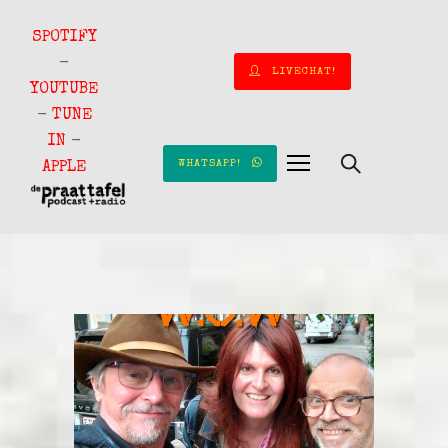
SPOTIFY
-
LIVECHAT!
YOUTUBE
-
TUNE
IN
-
WHATSAPP!
APPLE