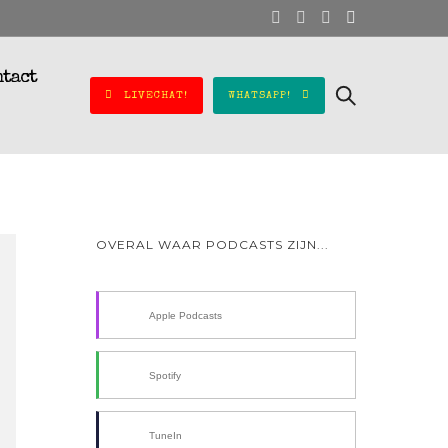
ntact
LIVECHAT!
WHATSAPP!
OVERAL WAAR PODCASTS ZIJN...
Apple Podcasts
Spotify
TuneIn