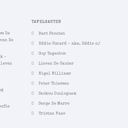
TAFELGASTEN
s: De
Bart Stouten
 van De
Eddie Conard – aka. Eddie c.!
Guy Tegenbos
ek –
 leven
Lieven De Cauter
Nigel Williams
Peter Thiessen
og
Seckou Ouologuem
Serge De Marre
sofie
Tristan Faes