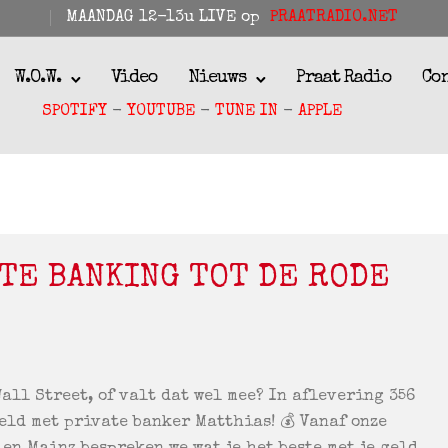
MAANDAG 12-13u LIVE op
PRAATRADIO.NET
W.O.W.
Video
Nieuws
Praat Radio
Co
SPOTIFY
-
YOUTUBE
-
TUNE IN
-
APPLE
ATE BANKING TOT DE RODE
Wall Street, of valt dat wel mee? In aflevering 356
eld met private banker Matthias! 💰 Vanaf onze