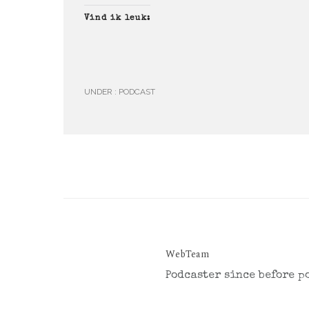
Vind ik leuk:
UNDER :
PODCAST
WebTeam
Podcaster since before p