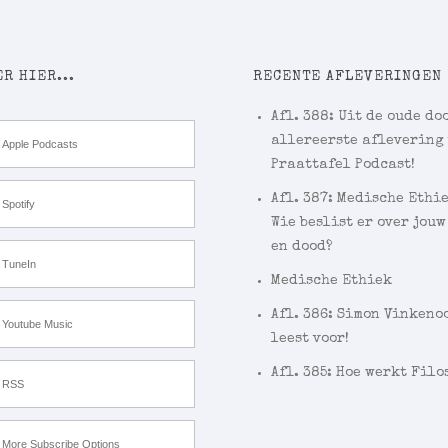
R HIER...
RECENTE AFLEVERINGEN
Afl. 388: Uit de oude doo
allereerste aflevering
Apple Podcasts
Praattafel Podcast!
Afl. 387: Medische Ethi
Spotify
Wie beslist er over jouw
en dood?
TuneIn
Medische Ethiek
Afl. 386: Simon Vinkeno
Youtube Music
leest voor!
Afl. 385: Hoe werkt Filo
RSS
More Subscribe Options