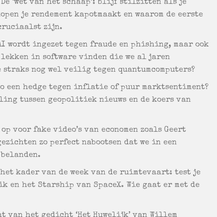
De ‘wet van het schaap’: blijf stilzitten als je
open je rendement kapotmaakt en waarom de eerste
cruciaalst zijn.
I wordt ingezet tegen fraude en phishing, maar ook
 lekken in software vinden die we al jaren
 straks nog wel veilig tegen quantumcomputers?
o een hedge tegen inflatie of puur marktsentiment?
ling tussen geopolitiek nieuws en de koers van
 op voor fake video’s van economen zoals Geert
gezichten zo perfect nabootsen dat we in een
 belanden.
het kader van de week van de ruimtevaart: test je
ik en het Starship van SpaceX. Wie gaat er met de
t van het gedicht ‘Het Huwelijk’ van Willem