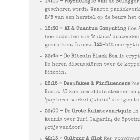
14:10 – Psychologie van de Belegger
geschoren wordt. Waarom paniekverk
2/3
van een herstel op de beurs het 
18:30 – AI & Quantum Computing
Hoe A
hoe modellen als ‘Mithos’ duizenden
gebruiken. Is onze
125-bit
encryptie
23:45 – De Bitcoin Black Box
Is crypt
De heren discussiëren over de koppe
Bitcoin.
28:15 – Deepfakes & Finfluencers
Pas
Noels. AI kan inmiddels stemmen en 
‘papieren werkelijkheid’ dreigen te
33:00 – De Grote Ruimtevaartquiz
In 
kennis over Yuri Gagarin, de Spoetn
prijs vandoor?
42:15 – Cultuur & Slot
Een voordrach