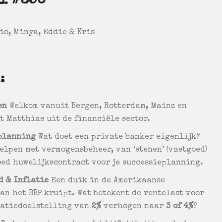
l #356
io, Minya, Eddie & Kris
:
en
Welkom vanuit Bergen, Rotterdam, Mainz en
t Matthias uit de financiële sector.
eplanning
Wat doet een private banker eigenlijk?
elpen met vermogensbeheer, van ‘stenen’ (vastgoed)
goed huwelijkscontract voor je successieplanning.
d & Inflatie
Een duik in de Amerikaanse
an het BBP kruipt. Wat betekent de rentelast voor
flatiedoelstelling van
2%
verhogen naar
3 of 4%
?