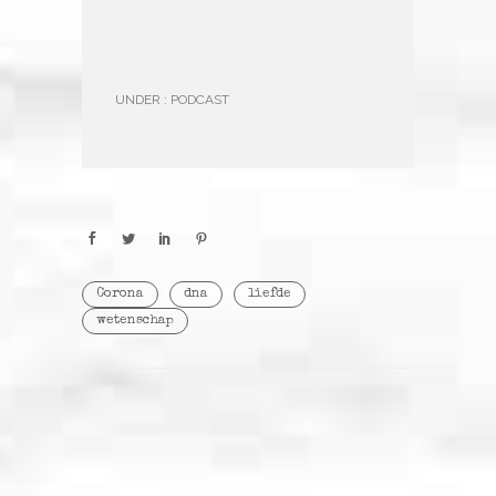
UNDER :
PODCAST
Corona
dna
liefde
wetenschap