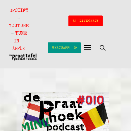
SPOTIFY
-
LIVECHAT!
YOUTUBE
-
TUNE
IN
-
WHATSAPP!
APPLE