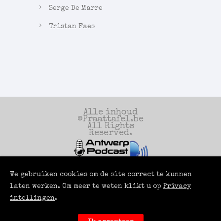
Serge De Marre
Tristan Faes
Alle inhoud
©Praattafel.be
All Rights
Reserved.
We gebruiken cookies om de site correct te kunnen
Een productie
van
laten werken. Om meer te weten klikt u op
Privacy
Antwerp Podcast
Services
intellingen
.
Powered by
LUCI
ROOMS