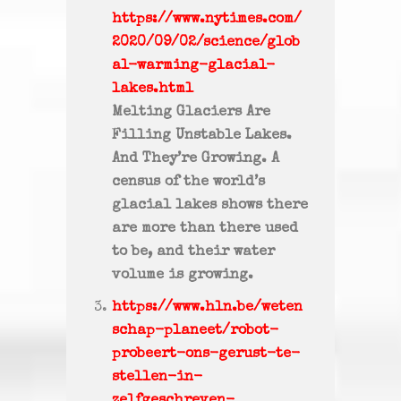
https://www.nytimes.com/
2020/09/02/science/glob
al-warming-glacial-
lakes.html
Melting Glaciers Are
Filling Unstable Lakes.
And They’re Growing. A
census of the world’s
glacial lakes shows there
are more than there used
to be, and their water
volume is growing.
https://www.hln.be/weten
schap-planeet/robot-
probeert-ons-gerust-te-
stellen-in-