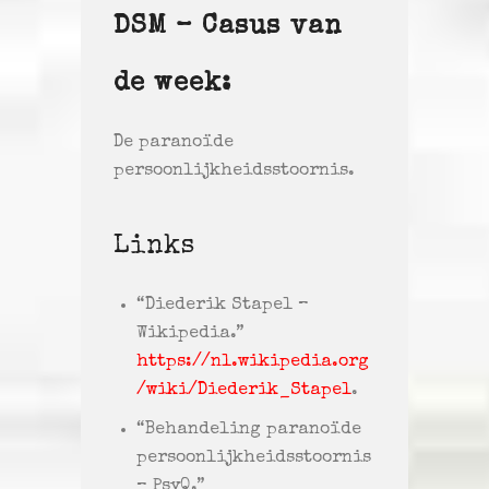
DSM – Casus van
de week:
De paranoïde
persoonlijkheidsstoornis.
Links
“Diederik Stapel –
Wikipedia.”
https://nl.wikipedia.org
/wiki/Diederik_Stapel
.
“Behandeling paranoïde
persoonlijkheidsstoornis
– PsyQ.”