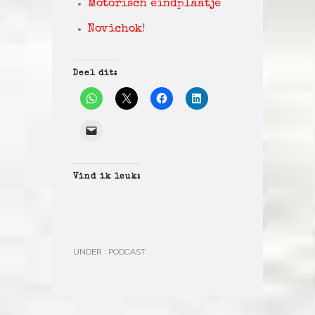
Motorisch eindplaatje
Novichok
!
Deel dit:
Vind ik leuk:
UNDER :
PODCAST