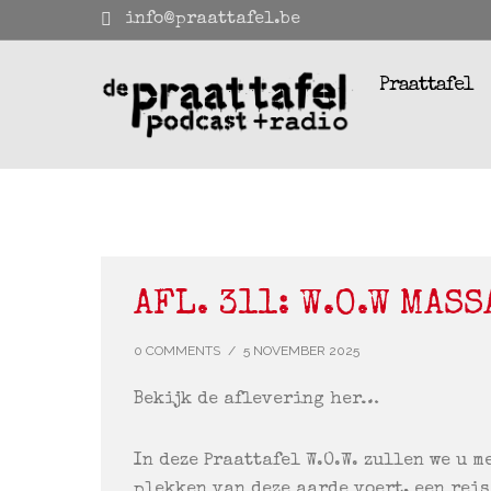
info@praattafel.be
Praattafel
AFL. 311: W.O.W MAS
0 COMMENTS
/
5 NOVEMBER 2025
Bekijk de aflevering her…
In deze Praattafel W.O.W. zullen we u m
plekken van deze aarde voert, een reis