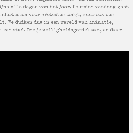
bijna alle dagen van het jaar. De reden vandaag gaat
ndertussen voor protesten zorgt, maar ook een
elt. We duiken dus in een wereld van animatie,
 een stad. Doe je veiligheidsgordel aan, en daar