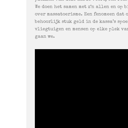
We doen het samen met z‘n allen en op 
over massatoerisme. Een fenomeen dat o
behoorlijk stuk geld in de kassa’s spo
vliegtuigen en mensen op elke plek van
gaan we.