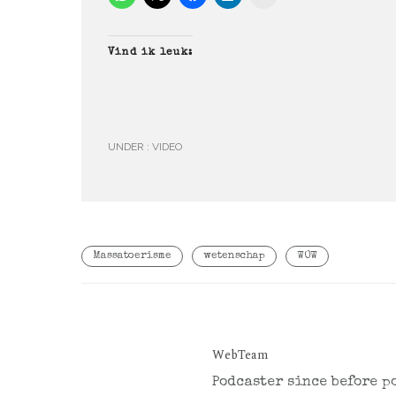
Vind ik leuk:
UNDER :
VIDEO
Massatoerisme
wetenschap
WOW
WebTeam
Podcaster since before p