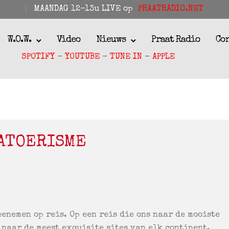
MAANDAG 12-13u LIVE op
PRAATRADIO.NET
W.O.W.
Video
Nieuws
Praat Radio
Co
SPOTIFY
-
YOUTUBE
-
TUNE IN
-
APPLE
SATOERISME
eenemen op reis. Op een reis die ons naar de mooiste
 naar de meest exquisite sites van elk continent.