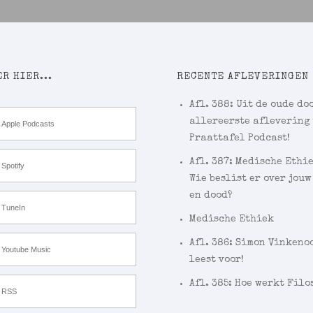
R HIER...
RECENTE AFLEVERINGEN
Afl. 388: Uit de oude doo
allereerste aflevering
Apple Podcasts
Praattafel Podcast!
Afl. 387: Medische Ethi
Spotify
Wie beslist er over jouw
en dood?
TuneIn
Medische Ethiek
Afl. 386: Simon Vinkeno
Youtube Music
leest voor!
Afl. 385: Hoe werkt Filo
RSS