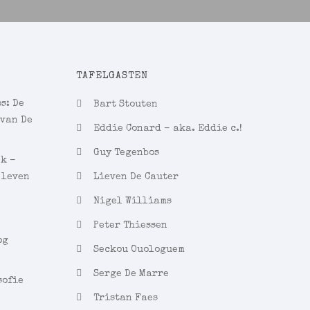
TAFELGASTEN
s: De
Bart Stouten
 van De
Eddie Conard – aka. Eddie c.!
Guy Tegenbos
ek –
 leven
Lieven De Cauter
Nigel Williams
Peter Thiessen
og
Seckou Ouologuem
Serge De Marre
sofie
Tristan Faes