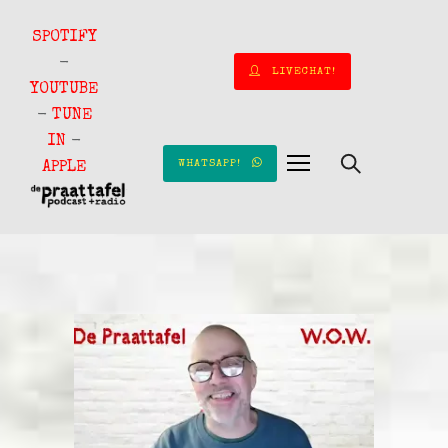
SPOTIFY
-
LIVECHAT!
YOUTUBE
-
TUNE
IN
-
WHATSAPP!
APPLE