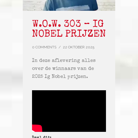
W.O.W. 303 – IG
NOBEL PRIJZEN
0 COMMENTS
/
22 OKTOBER 2025
In deze aflevering alles
over de winnaars van de
2025 Ig Nobel prijzen.