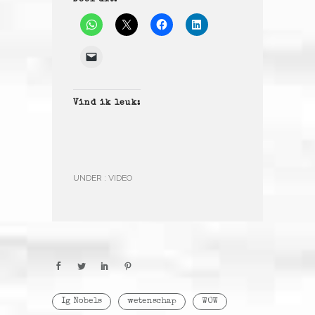
Deel dit:
Vind ik leuk:
UNDER :
VIDEO
Ig Nobels
wetenschap
WOW