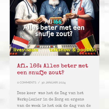
Afl. 166: Alles beter met
een snufje zout?
0 COMMENTS
/
30 JANUARI 2024
Deze keer was het de Dag van het
Werkplezier in de Zorg en ergens
van de week is het ook de dag van de