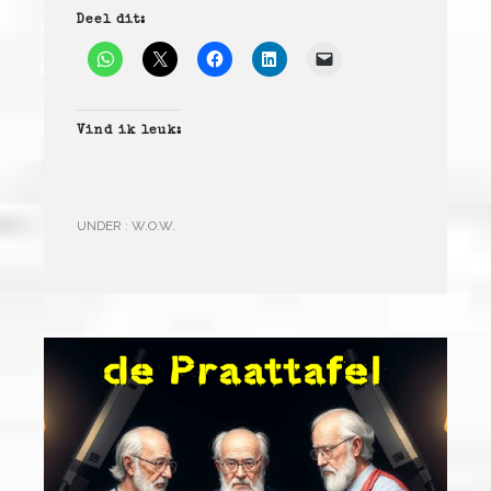
Deel dit:
Vind ik leuk:
UNDER :
W.O.W.