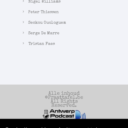
Nigel Williams
Peter Thiessen
Seckou Ouologuem
Serge De Marre
Tristan Faes
Alle inhoud
©Praattafel.be
All Rights
Reserved.