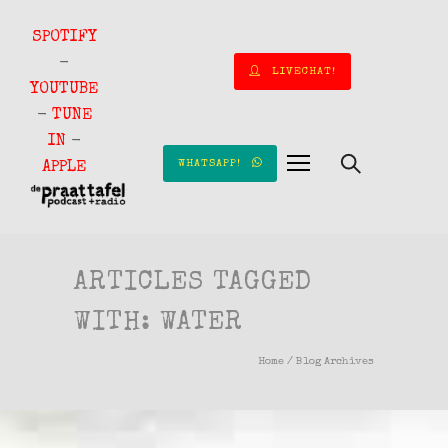
SPOTIFY
-
LIVECHAT!
YOUTUBE
-
TUNE
IN
-
WHATSAPP!
APPLE
ARTICLES TAGGED
WITH: WATER
Home
/ Blog Archives