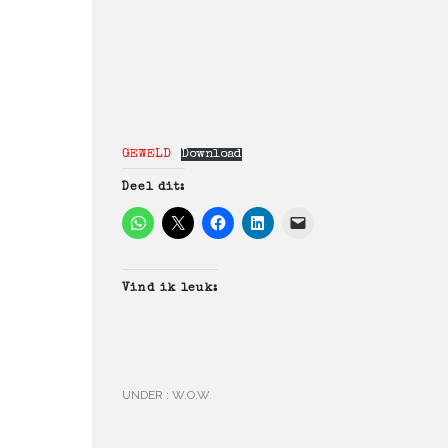
GEWELD
Download
Deel dit:
Vind ik leuk:
UNDER :
W.O.W.