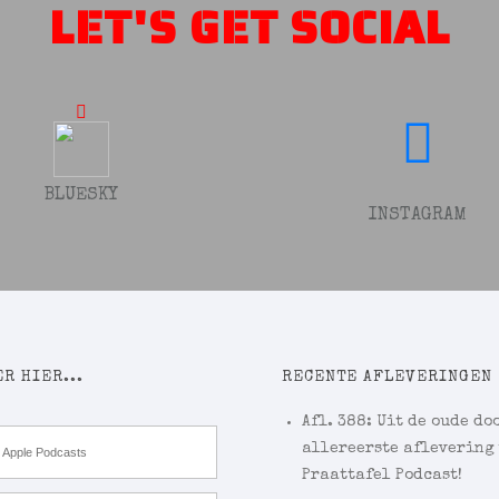
LET'S GET SOCIAL
BLUESKY
INSTAGRAM
R HIER...
RECENTE AFLEVERINGEN
Afl. 388: Uit de oude doo
allereerste aflevering
Apple Podcasts
Praattafel Podcast!