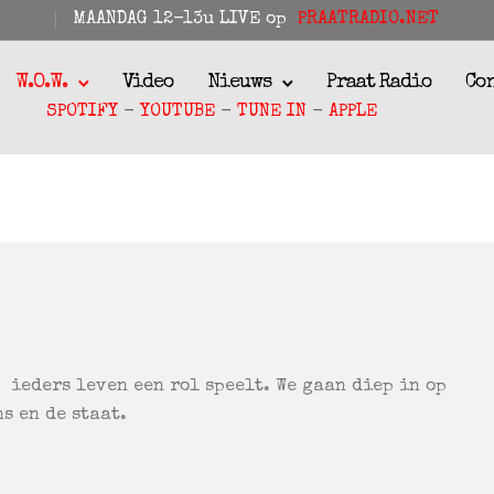
MAANDAG 12-13u LIVE op
PRAATRADIO.NET
W.O.W.
Video
Nieuws
Praat Radio
Co
SPOTIFY
-
YOUTUBE
-
TUNE IN
-
APPLE
n ieders leven een rol speelt. We gaan diep in op
s en de staat.