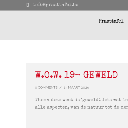
info@praattafel.be
Praattafel
W.O.W. 19- GEWELD
0 COMMENTS
/
23 MAART 2025
Thema deze week is ‘geweld’. Iets wat i
alle aspecten, van de natuur tot de men