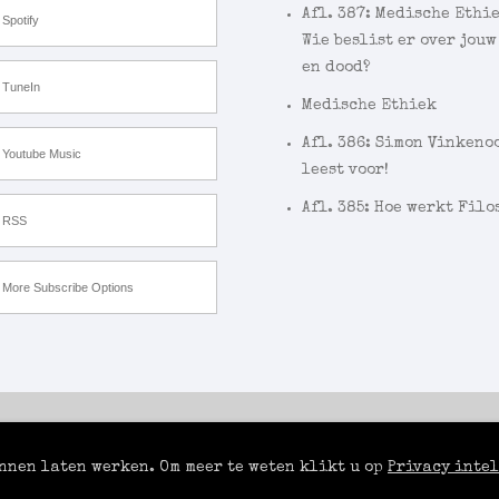
Afl. 387: Medische Ethi
Spotify
Wie beslist er over jouw
en dood?
TuneIn
Medische Ethiek
Afl. 386: Simon Vinkeno
Youtube Music
leest voor!
Afl. 385: Hoe werkt Filo
RSS
More Subscribe Options
unnen laten werken. Om meer te weten klikt u op
Privacy inte