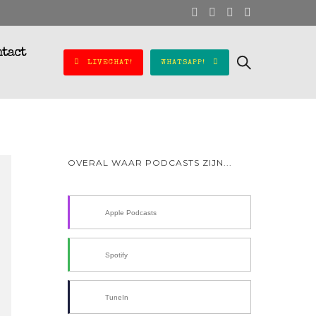
ntact
LIVECHAT!
WHATSAPP!
OVERAL WAAR PODCASTS ZIJN...
Apple Podcasts
Spotify
TuneIn