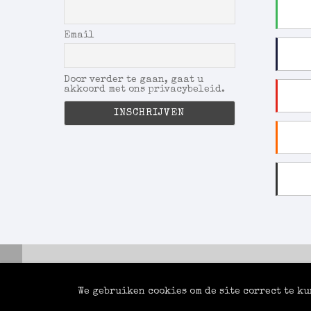
Email
Door verder te gaan, gaat u
akkoord met ons privacybeleid.
Alle inhoud ©Praattafel.be
All Rights Reserved.
We gebruiken cookies om de site correct te k