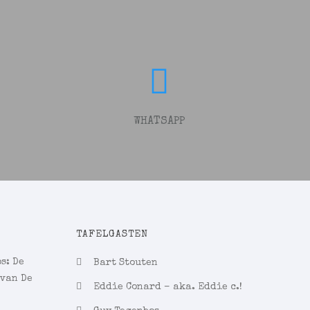
WHATSAPP
TAFELGASTEN
s: De
Bart Stouten
 van De
Eddie Conard – aka. Eddie c.!