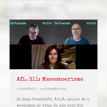
Afl. 311: Massatoerisme
0 COMMENTS
/
9 NOVEMBER 2025
In deze Praattafel W.O.W. zullen we u
meenemen op reis. Op een reis die