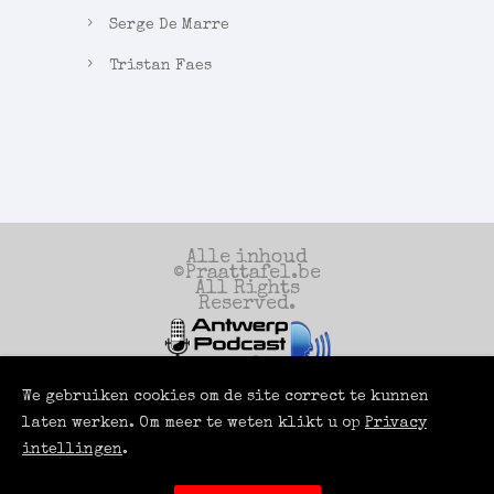
Serge De Marre
Tristan Faes
Alle inhoud
©Praattafel.be
All Rights
Reserved.
We gebruiken cookies om de site correct te kunnen
Een productie
van
laten werken. Om meer te weten klikt u op
Privacy
Antwerp Podcast
Services
intellingen
.
Powered by
LUCI
ROOMS