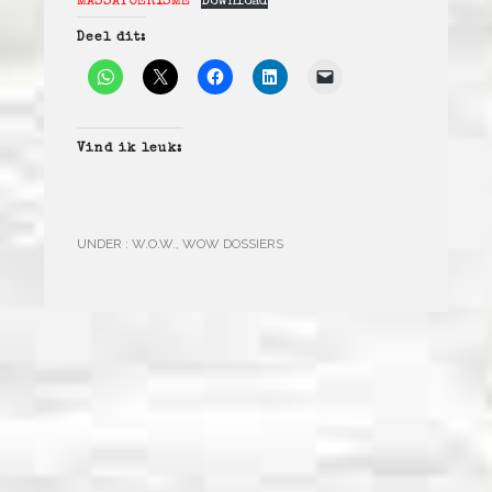
MASSATOERISME
Download
Deel dit:
Vind ik leuk:
UNDER :
W.O.W.
,
WOW DOSSIERS