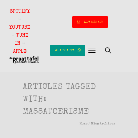
SPOTIFY
-
LIVECHAT!
YOUTUBE
-
TUNE
IN
-
WHATSAPP!
APPLE
ARTICLES TAGGED
WITH:
MASSATOERISME
Home
/ Blog Archives